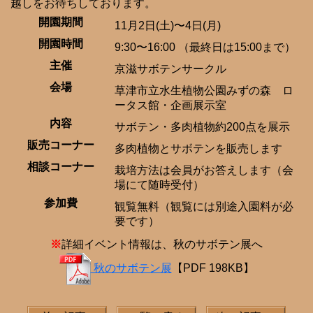
越しをお待ちしております。
開園期間
11月2日(土)〜4日(月)
開園時間
9:30〜16:00 （最終日は15:00まで）
主催
京滋サボテンサークル
会場
草津市立水生植物公園みずの森 ロ
ータス館・企画展示室
内容
サボテン・多肉植物約200点を展示
販売コーナー
多肉植物とサボテンを販売します
相談コーナー
栽培方法は会員がお答えします（会
場にて随時受付）
参加費
観覧無料（観覧には別途入園料が必
要です）
※
詳細イベント情報は、秋のサボテン展へ
秋のサボテン展
【PDF 198KB】